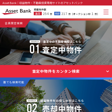
Asset Bank｜収益物件・不動産投資専用サイトのアセットバンク
掲載物件数
254
217
1
査定
売却
件
件
（オークション中
件）
会員限定検索
査定中の不動産情報はこちら
査定中物件
査定中物件をカンタン検索
誰でも検索可能
収益物件をお探しの方はこちら
売却中物件