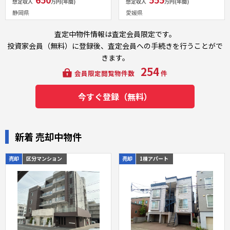
想定収入
万円(年間)
想定収入
万円(年間)
静岡県
愛媛県
査定中物件情報は査定会員限定です。
投資家会員（無料）に登録後、査定会員への手続きを行うことがで
きます。
254
会員限定閲覧物件数
件
今すぐ登録（無料）
新着 売却中物件
売却
区分マンション
売却
1棟アパート