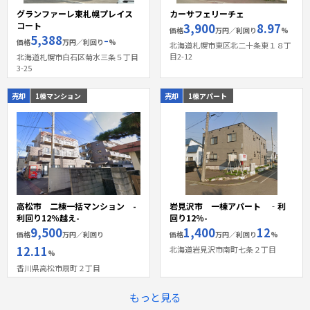
グランファーレ東札幌プレイス
カーサフェリーチェ
コート
3,900
8.97
価格
万円／利回り
%
5,388
-
価格
万円／利回り
%
北海道札幌市東区北二十条東１８丁
目2-12
北海道札幌市白石区菊水三条５丁目
3-25
売却
1棟マンション
売却
1棟アパート
高松市 二棟一括マンション -
岩見沢市 一棟アパート ‐利
利回り12％越え-
回り12％-
9,500
1,400
12
価格
万円／利回り
価格
万円／利回り
%
12.11
北海道岩見沢市南町七条２丁目
%
香川県高松市扇町２丁目
もっと見る