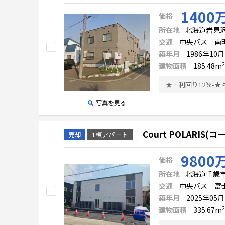
1400
価格
所在地
北海道岩見
交通
中央バス「南町
築年月
1986年10
2
建物面積
185.48
m
写真を見る
Court POLARIS
売却
1棟アパート
9800
価格
所在地
北海道千歳市
交通
中央バス「富
築年月
2025年05
2
建物面積
335.67
m