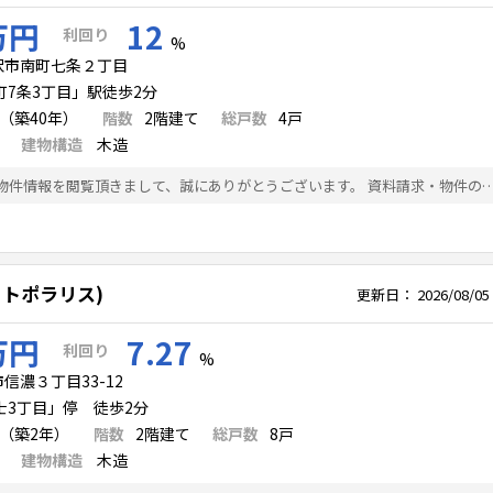
万円
12
利回り
%
沢市南町七条２丁目
7条3丁目」駅徒歩2分
月（築40年）
階数
2
階建て
総戸数
4
戸
建物構造
木造
★‐利回り12％-★ 物件情報を閲覧頂きまして、誠にありがとうございます。 資料請求・物件の詳細などお気軽にお問い合わせ下さいませ。 ●個別相談会随時受付中 お探し段階のレベルを問わず、融資相談・税務相談・法人化検討など、 無料で行っております。お気軽にご相談下さい。 ●非公開物
(コートポラリス)
更新日：
2026/08/05
万円
7.27
利回り
%
信濃３丁目33-12
士3丁目」停 徒歩2分
月（築2年）
階数
2
階建て
総戸数
8
戸
建物構造
木造