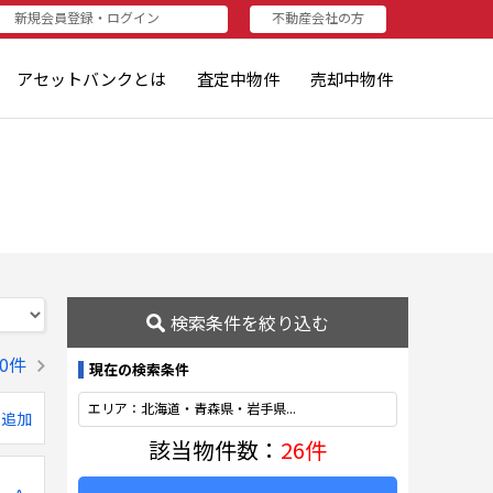
新規会員登録・ログイン
不動産会社の方
者（売りたい方・査定されたい方）
資家（買いたい方・査定したい方）
不動産会社の方
不動産会社の方
ログイン
新規登録
アセットバンクとは
査定中物件
売却中物件
検索条件を絞り込む
0件
現在の検索条件
エリア：北海道・青森県・岩手県...
に追加
該当物件数：
26件