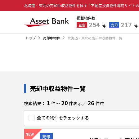
北海道・東北の売却中収益物件を探す｜不動産投資物件専用サイト
掲載物件数
254
217
査定
売却
件
件
トップ
売却中物件
北海道・東北の売却中収益物件一覧
売却中収益物件一覧
1
20
26
検索結果：
件〜
件表示／
件中
全ての物件をチェックする
売却