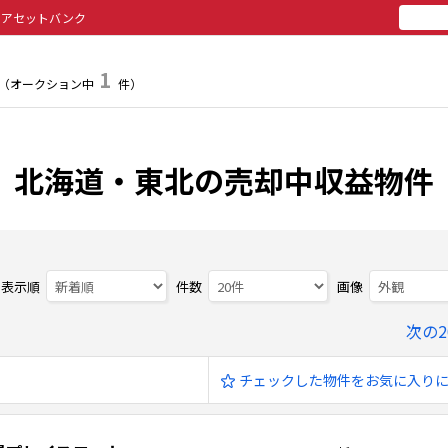
のアセットバンク
所有
投
1
（オークション中
件）
北海道・東北の売却中収益物件
表示順
件数
画像
次の2
チェックした物件をお気に入り