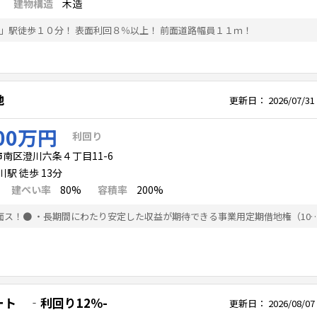
建物構造
木造
」駅徒歩１０分！ 表面利回８％以上！ 前面道路幅員１１ｍ！
地
更新日：
2026/07/31
00万円
利回り
南区澄川六条４丁目11-6
駅 徒歩 13分
建ぺい率
80%
容積率
200%
●福住･桑園通りに面ス！● ・長期間にわたり安定した収益が期待できる事業用定期借地権（10年不解約、違約金設定有）
ト ‐利回り12％-
更新日：
2026/08/07