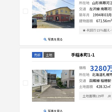
所在地
山形県寒河
交通
左沢線 南寒河江
築年月
1994年03
2
建物面積
671.56
m
写真を見る
手稲本町1-1
売却
土地
3280
価格
所在地
北海道札幌市
交通
函館線 稲穂駅 
土地面積
428.32㎡
土地面積129坪 J
写真を見る