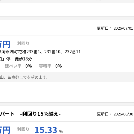
更新日：
2026/07/01
万円
利回り
爺湖町花和233番1、232番10、232番11
」停 徒歩18分
建ぺい率
0%
容積率
0%
山、留寿都までを望めます。
パート -利回り15％越え-
更新日：
2026/06/30
万円
15.33
利回り
%