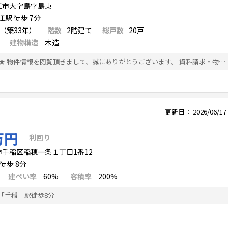
江市大字島字島東
駅 徒歩 7分
月（築33年）
階数
2
階建て
総戸数
20
戸
建物構造
木造
★-利回り15％越え-★ 物件情報を閲覧頂きまして、誠にありがとうございます。 資料請求・物件の詳細などお気軽にお問い合わせ下さいませ。 ●個別相談会随時受付中 お探し段階のレベルを問わず、融資相談・税務相談・法人化検討など、 無料で行っております。お気軽にご相談下さい。 ●非公開物件 広告できない非公開の物件が多数ございます。 ●分譲ソーラーも取り扱っております。
更新日：
2026/06/17
万円
利回り
手稲区稲穂一条１丁目1番12
徒歩 8分
建ぺい率
60%
容積率
200%
R「手稲」駅徒歩8分