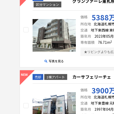
グランファーレ東札
区分マンション
5388
価格
所在地
北海道札幌市
交通
地下東西線 東札
築年月
2023年05
2
専有面積
76.71
m
写真を見る
カーサフェリーチェ
売却
1棟アパート
3900
価格
所在地
北海道札幌市
交通
地下東豊線 元町
築年月
1997年04