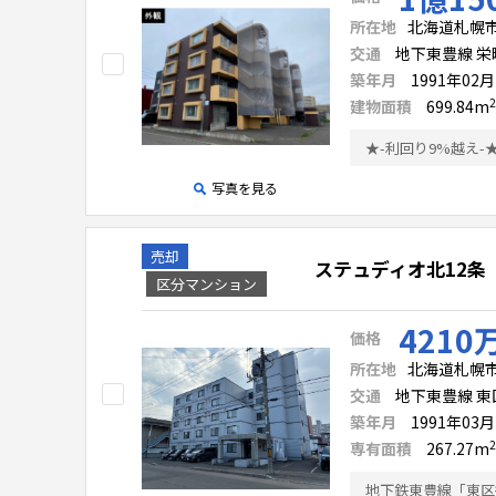
所在地
北海道札幌
交通
地下東豊線 栄町
築年月
1991年02
2
建物面積
699.84
m
写真を見る
売却
ステュディオ北12条
区分マンション
4210
価格
所在地
北海道札幌市
交通
地下東豊線 東
築年月
1991年03
2
専有面積
267.27
m
地下鉄東豊線「東区