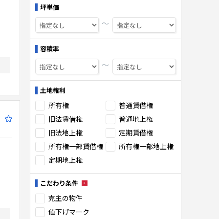
坪単価
〜
容積率
〜
ソーラーも取り扱っております。
土地権利
所有権
普通賃借権
旧法賃借権
普通地上権
旧法地上権
定期賃借権
所有権一部賃借権
所有権一部地上権
定期地上権
こだわり条件
売主の物件
値下げマーク