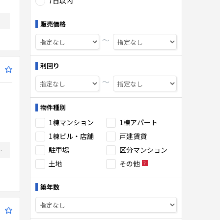
7日以内
販売価格
〜
利回り
〜
物件種別
1棟マンション
1棟アパート
1棟ビル・店舗
戸建賃貸
駐車場
区分マンション
付き！ ・土地面積200坪！ ・前面道路20ｍ以上！
土地
その他
築年数