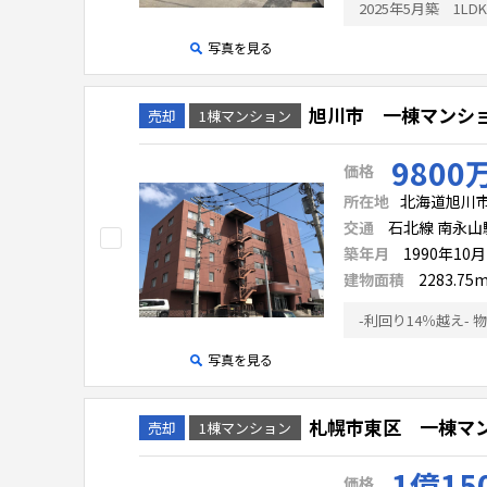
2025年5月築 1L
写真を見る
旭川市 一棟マンシ
売却
1棟マンション
9800
価格
所在地
北海道旭川
交通
石北線 南永山駅
築年月
1990年10
建物面積
2283.75
写真を見る
札幌市東区 一棟マン
売却
1棟マンション
1億15
価格