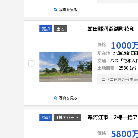
写真を見る
虻田郡洞爺湖町花和
売却
土地
1000
価格
所在地
北海道虻田郡洞
交通
バス「花和入口
土地面積
2580.1㎡
ニセコ連峰から羊蹄
写真を見る
寒河江市 2棟一括ア
売却
1棟アパート
5800
価格