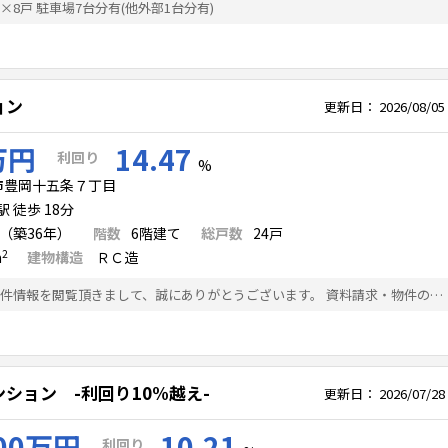
DK×8戸 駐車場7台分有(他外部1台分有)
ョン
更新日：
2026/08/05
万円
14.47
利回り
%
市豊岡十五条７丁目
 徒歩 18分
月（築36年）
階数
6
階建て
総戸数
24
戸
2
m
建物構造
ＲＣ造
-利回り14％越え- 物件情報を閲覧頂きまして、誠にありがとうございます。 資料請求・物件の詳細などお気軽にお問い合わせ下さいませ。 ●個別相談会随時受付中 お探し段階のレベルを問わず、融資相談・税務相談・法人化検討など、 無料で行っております。お気軽にご相談下さい。 ●非公開物件 広告できない非公開の物件が多数ございます。 ●分譲ソーラーも取り扱っております。
ション -利回り10%越え-
更新日：
2026/07/28
00万円
10.21
利回り