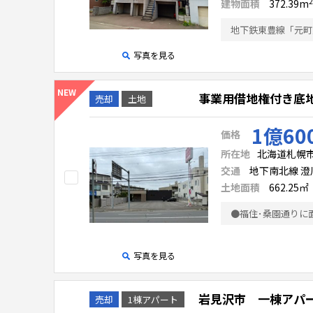
2
建物面積
372.39
m
地下鉄東豊線「元町
写真を見る
事業用借地権付き底
売却
土地
1億60
価格
所在地
北海道札幌市
交通
地下南北線 澄川
土地面積
662.25㎡
写真を見る
岩見沢市 一棟アパー
売却
1棟アパート