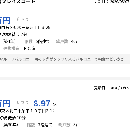
幌プレイスコート
更新日：
2026/08/07
万円
利回り
白石区菊水三条５丁目3-25
幌駅 徒歩 7分
月（築4年）
階数
5
階建て
総戸数
40
戸
建物構造
ＲＣ造
★リビングよりも広いルーフバルコニー 朝の陽光がタップリ入るバルコニーで朝食などいかがですか？ 33㎡の広いバルコニーは幼少期の子供やペットが走り回るのにふさわしい広さ。 東から南東にかけてのルーフバルコニーは、そこに住む者の心を豊かにし、信用度を高めます。 遠方との関係性が強い仕事や、遠くに家族がいる方達におすすめです。 ★マンション棟内で「この物件」のみ凸（突き出た）設計のリビング南側 棟全体の中で、その部屋の一部だけが凸（突き出た）設計は、そこに住む者が、やがて社会的に「抜きんでた存在」になっていく可能性を表すものです。 リビング南側の窓付近が突き出ているので、社会的な「先見能力を発揮」して時代をリードしたい人、或いは仕事上で才能を発揮し、世間から認められたい人におすすめです。 ★大理石の廊下と室内のシャンデリア この部屋はオプションで室内の廊下を大理石に変更しています。世界の富豪たちは大理石を愛でます。 イタリア産の茶系大理石は、芸術的センスを、日ごと歩くことで身に着けさせていきます。 どの部屋にもオプションで取り付けたシャンデリアが含まれています。 シャンデリアは、そこに住む者に、ある種の名誉と気品と優雅さとを与えてくれるものです。 ★リビングの扉にはオプションのステンドグラスが用いられています。 ステンドグラスには、或る種の「癒し作用」と「魂の浄化作用」とがあるものです。 リビングの扉に「薔薇の文様がある」ことで、いつまでも愛の豊かさを保つことが出来ます。 ★北東の部屋が、広いバルコニーのある東側に凸（突き出た）設計となっています。 これは「何かを収蔵していく」人物とか職業に対し、幸運を与える間取です。 また「部下・後輩を育てていく」役割の人達にもプラスに作用するはずです。
更新日：
2026/08/05
万円
8.97
利回り
%
東区北二十条東１８丁目2-12
駅 徒歩 10分
月（築30年）
階数
3
階建て
総戸数
8
戸