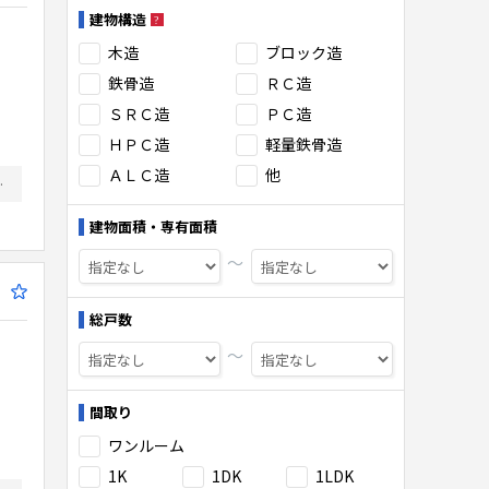
建物構造
木造
ブロック造
鉄骨造
ＲＣ造
ＳＲＣ造
ＰＣ造
ＨＰＣ造
軽量鉄骨造
ＡＬＣ造
他
件 広告できない非公開の物件が多数ございます。 ●分譲ソーラーも取り扱っております。
建物面積・専有面積
〜
総戸数
〜
間取り
ワンルーム
1K
1DK
1LDK