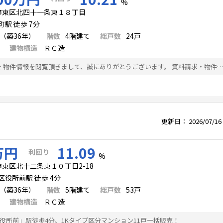
%
市東区北四十一条東１８丁目
駅 徒歩 7分
月（築36年）
階数
4
階建て
総戸数
24
戸
建物構造
ＲＣ造
★-利回り9%越え-★ 物件情報を閲覧頂きまして、誠にありがとうございます。 資料請求・物件の詳細などお気軽にお問い合わせ下さいませ。 ●個別相談会随時受付中 お探し段階のレベルを問わず、融資相談・税務相談・法人化検討など、 無料で行っております。お気軽にご相談下さい。 ●非公開物件 広告できない非公開の物件が多数ございます。 ●分譲
更新日：
2026/07/16
万円
11.09
利回り
%
東区北十二条東１０丁目2-18
区役所前駅 徒歩 4分
月（築36年）
階数
5
階建て
総戸数
53
戸
建物構造
ＲＣ造
役所前」駅徒歩4分、1Kタイプ区分マンション11戸一括販売！