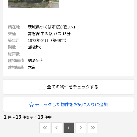
所在地
茨城県つくば市桜が丘37-1
交通
常磐線 牛久駅 バス 15分
築年月
1978年04月（築49年）
階数
2
階建て
総戸数
2
建物面積
95.84
m
建物構造
木造
全ての物件をチェックする
チェックした物件をお気に入りに追加
1
13
13
件〜
件表示／
件中
1