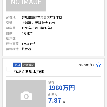
所在地
群馬県高崎市東貝沢町３丁目
交通
上越線 井野駅 徒歩 19分
築年月
1990年01月（築37年）
階数
2
階建て
総戸数
2
建物面積
175.54
m
建物構造
鉄骨造
2022/09/18
売却
戸建賃貸
戸坂くるめ木戸建
価格
1980万円
利回り
7.87
%