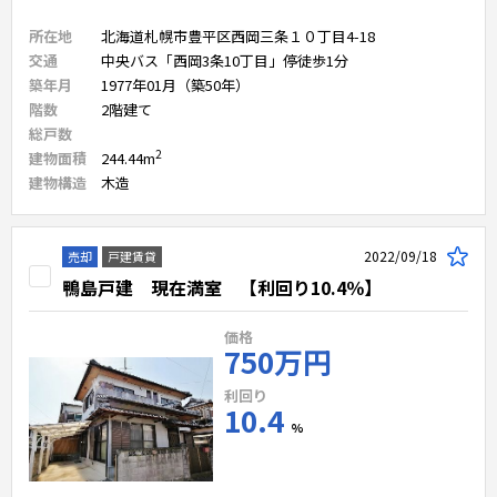
所在地
北海道札幌市豊平区西岡三条１０丁目4-18
交通
中央バス「西岡3条10丁目」停徒歩1分
築年月
1977年01月（築50年）
階数
2
階建て
総戸数
2
建物面積
244.44
m
建物構造
木造
2022/09/18
売却
戸建賃貸
鴨島戸建 現在満室 【利回り10.4％】
価格
750万円
利回り
10.4
%