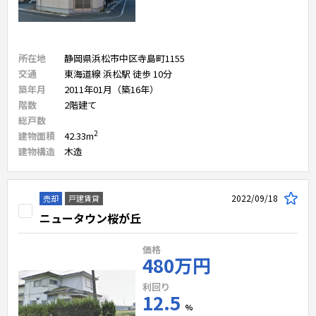
所在地
静岡県浜松市中区寺島町1155
交通
東海道線 浜松駅 徒歩 10分
築年月
2011年01月（築16年）
階数
2
階建て
総戸数
2
建物面積
42.33
m
建物構造
木造
2022/09/18
売却
戸建賃貸
ニュータウン桜が丘
価格
480万円
利回り
12.5
%