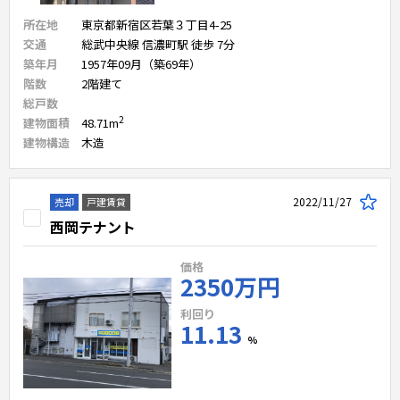
所在地
東京都新宿区若葉３丁目4-25
交通
総武中央線 信濃町駅 徒歩 7分
築年月
1957年09月（築69年）
階数
2
階建て
総戸数
2
建物面積
48.71
m
建物構造
木造
2022/11/27
売却
戸建賃貸
西岡テナント
価格
2350万円
利回り
11.13
%