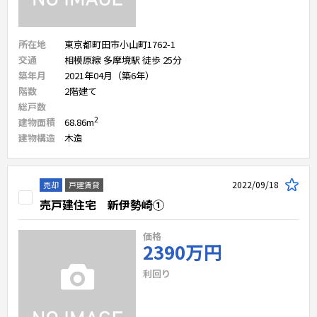
所在地
東京都町田市小山町1762-1
交通
相模原線 多摩境駅 徒歩 25分
築年月
2021年04月（築6年）
階数
2
階建て
総戸数
2
建物面積
68.86
m
建物構造
木造
2022/09/18
売却
戸建賃貸
売戸建住宅 新伊勢崎①
価格
2390万円
利回り