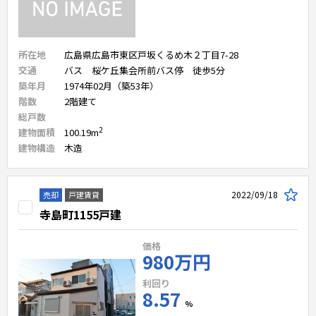
所在地
広島県広島市東区戸坂くるめ木２丁目7-28
交通
バス 桜ケ丘集会所前バス停 徒歩5分
築年月
1974年02月（築53年）
階数
2
階建て
総戸数
2
建物面積
100.19
m
建物構造
木造
2022/09/18
売却
戸建賃貸
寺島町1155戸建
価格
980万円
利回り
8.57
%