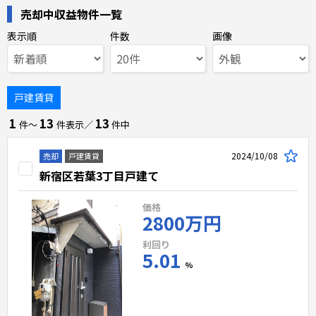
売却中収益物件一覧
表示順
件数
画像
戸建賃貸
1
13
13
件〜
件表示／
件中
2024/10/08
売却
戸建賃貸
新宿区若葉3丁目戸建て
価格
2800万円
利回り
5.01
%