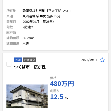
所在地
静岡県袋井市川井字大工給1243-1
交通
東海道線 袋井駅 徒歩 35分
築年月
2002年01月（築25年）
階数
2
階建て
総戸数
2
建物面積
66.24
m
建物構造
木造
2022/09/18
売却
戸建賃貸
つくば市 桜が丘
価格
480万円
利回り
12.5
%