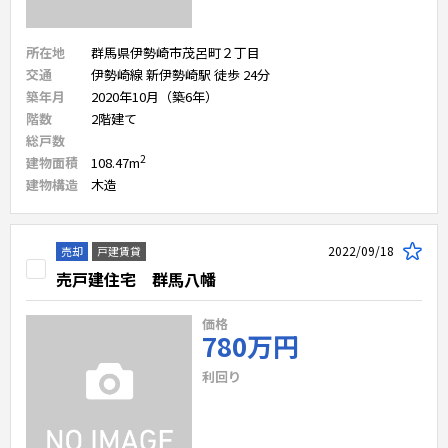
所在地
群馬県伊勢崎市茂呂町２丁目
交通
伊勢崎線 新伊勢崎駅 徒歩 24分
築年月
2020年10月（築6年）
階数
2
階建て
総戸数
2
建物面積
108.47
m
建物構造
木造
2022/09/18
売却
戸建賃貸
売戸建住宅 群馬八幡
価格
780万円
利回り