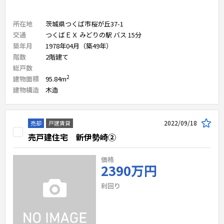
所在地
茨城県つくば市桜が丘37-1
交通
つくばＥＸ みどりの駅 バス 15分
築年月
1978年04月（築49年）
階数
2
階建て
総戸数
2
建物面積
95.84
m
建物構造
木造
2022/09/18
売却
戸建賃貸
売戸建住宅 新伊勢崎②
価格
2390万円
利回り