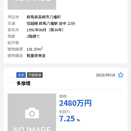
所在地
群馬県高崎市八幡町
交通
信越線 群馬八幡駅 徒歩 22分
築年月
1991年06月（築36年）
階数
2
階建て
総戸数
2
建物面積
101.27
m
建物構造
軽量鉄骨造
2022/09/18
売却
戸建賃貸
多摩境
価格
2480万円
利回り
7.25
%