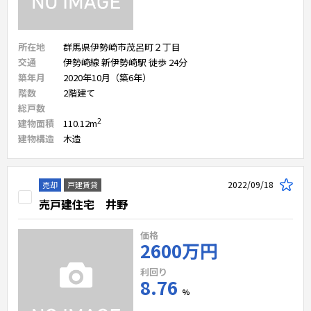
所在地
群馬県伊勢崎市茂呂町２丁目
交通
伊勢崎線 新伊勢崎駅 徒歩 24分
築年月
2020年10月（築6年）
階数
2
階建て
総戸数
2
建物面積
110.12
m
建物構造
木造
2022/09/18
売却
戸建賃貸
売戸建住宅 井野
価格
2600万円
利回り
8.76
%