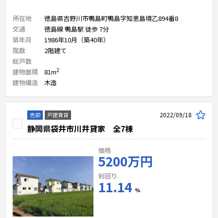
所在地
徳島県吉野川市鴨島町鴨島字知恵島境乙894番8
交通
徳島線 鴨島駅 徒歩 7分
築年月
1986年10月（築40年）
階数
2
階建て
総戸数
2
建物面積
81
m
建物構造
木造
2022/09/18
売却
戸建賃貸
静岡県袋井市川井貸家 全7棟
価格
5200万円
利回り
11.14
%