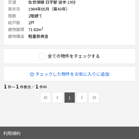
交通
佐世保線 日宇駅 徒歩 19分
築年月
1984年05月（築43年）
階数
2
階建て
総戸数
2
戸
2
建物面積
71.82
m
建物構造
軽量鉄骨造
全ての物件をチェックする
チェックした物件をお気に入りに追加
1
1
1
件〜
件表示／
件中
1
利用規約