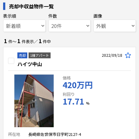
売却中収益物件一覧
表示順
件数
画像
1
1
1
件〜
件表示／
件中
2022/09/18
売却
1棟アパート
ハイツ中山
価格
420万円
利回り
17.71
%
所在地
長崎県佐世保市日宇町2127-4