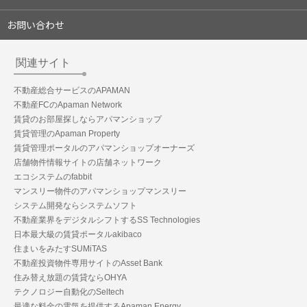
お問い合わせ
関連サイト
不動産総合サービスのAPAMAN
不動産FCのApaman Network
賃貸のお部屋探しならアパマンショップ
賃貸管理のApaman Property
賃貸管理ポータルのアパマンショップオーナーズ
店舗物件情報サイトの店舗ネットワーク
エコシステムのfabbit
マンスリー物件のアパマンショップマンスリー
システム開発ならシステムソフト
不動産業界をデジタルシフトするSS Technologies
日本最大級の賃貸ポータルakibaco
住まいをみたすSUMiTAS
不動産投資物件専用サイトのAsset Bank
住み替え放題の賃貸ならOHYA
テクノロジー自動化のSeltech
最適な料金の電気を提供するApaman Energy