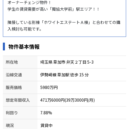
オーナーチェンジ物件！

学生の賃貸需要が高い「獨協大学前」駅エリア！！

隣接している別棟「ホワイトエステートＡ棟」と合わせての購
入検討も可能です。
物件基本情報
所在地
埼玉県 草加市 弁天２丁目 5-3
沿線交通
伊勢崎線 草加駅 徒歩 15
分
販売価格
5980万円
想定年間収入
471万6000円(39万3000円/月)
利回り
7.88
%
現況
賃貸中