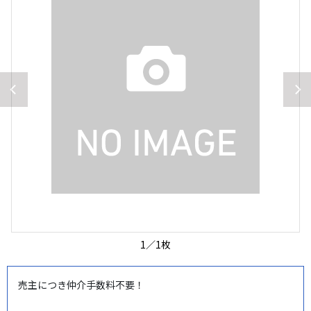
1
／
1
枚
売主につき仲介手数料不要！
