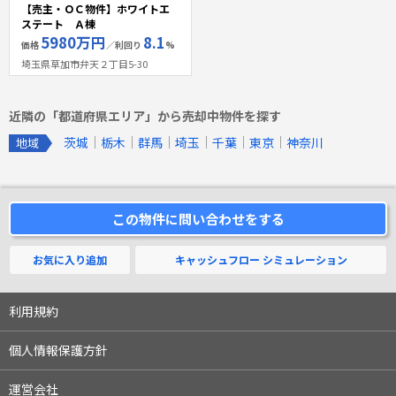
【売主・ＯＣ物件】ホワイトエ
ステート Ａ棟
5980万円
8.1
価格
／利回り
%
埼玉県草加市弁天２丁目5-30
近隣の「都道府県エリア」から売却中物件を探す
茨城
栃木
群馬
埼玉
千葉
東京
神奈川
地域
この物件に問い合わせをする
お気に入り追加
キャッシュフロー
シミュレーション
利用規約
個人情報保護方針
運営会社