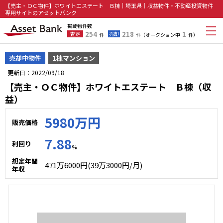
【売主・ＯＣ物件】ホワイトエステート Ｂ棟｜埼玉県｜収益物件・不動産投資物件
専用サイトのアセットバンク
掲載物件数
254
218
1
査定
売却
件
件
（オークション中
件）
売却中物件
1棟マンション
更新日：2022/09/18
【売主・ＯＣ物件】ホワイトエステート Ｂ棟（収
益）
5980万円
販売価格
7.88
利回り
%
想定年間
471万6000円(39万3000円/月)
年収