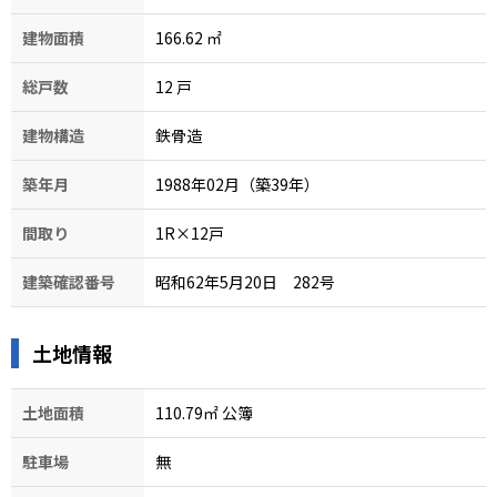
建物面積
166.62
㎡
総戸数
12
戸
建物構造
鉄骨造
築年月
1988年02月（築39年）
間取り
1R×12戸
建築確認番号
昭和62年5月20日 282号
土地情報
土地面積
110.79㎡ 公簿
駐車場
無