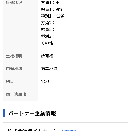
接道状況
方角1：東
幅員1：9
m
種別1：
公道
方角2：
幅員2：
種別2：
その他：
土地権利
所有権
用途地域
商業地域
地目
宅地
国土法届出
パートナー企業情報
株式会社ライトホーム