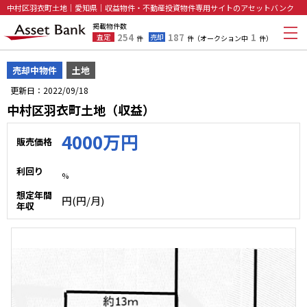
中村区羽衣町土地｜愛知県｜収益物件・不動産投資物件専用サイトのアセットバンク
掲載物件数
254
187
1
査定
売却
件
件
（オークション中
件）
売却中物件
土地
更新日：2022/09/18
中村区羽衣町土地（収益）
4000万円
販売価格
利回り
%
想定年間
円(円/月)
年収