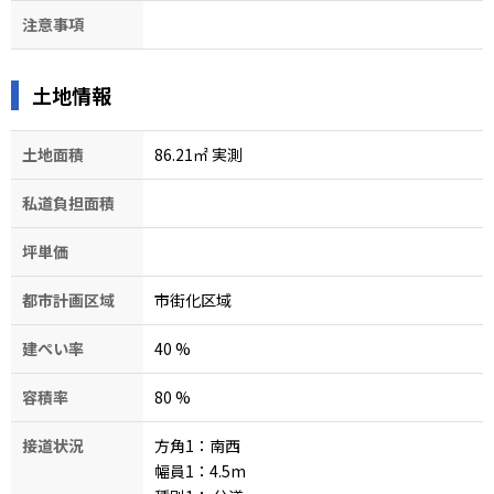
注意事項
土地情報
土地面積
86.21㎡ 実測
私道負担面積
坪単価
都市計画区域
市街化区域
建ぺい率
40
%
容積率
80
%
接道状況
方角1：南西
幅員1：4.5
m