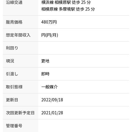
沿線交通
横浜線 相模原駅 徒歩 25
分
相模原線 多摩境駅 徒歩 25
分
販売価格
480万円
想定年間収入
円(円/月)
利回り
現況
更地
引渡し
即時
取引態様
一般媒介
更新日
2022/09/18
次回更新予定日
2021/01/28
管理番号