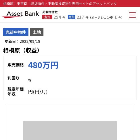
相模原｜東京都｜収益物件・不動産投資物件専用サイトのアセットバンク
掲載物件数
254
217
1
査定
売却
件
件
（オークション中
件）
売却中物件
土地
更新日：2022/09/18
相模原（収益）
480万円
販売価格
利回り
%
想定年間
円(円/月)
年収