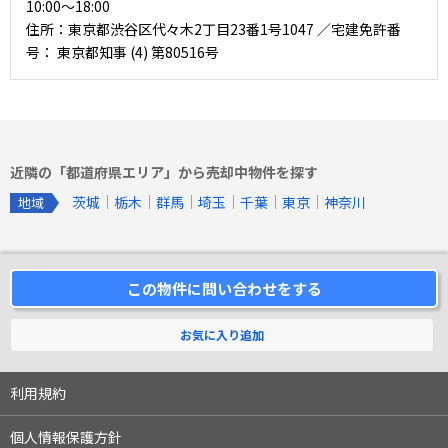
10:00〜18:00
住所：東京都渋谷区代々木2丁目23番1号1047 ／宅建免許番
号： 東京都知事 (4) 第80516号
近隣の「都道府県エリア」から売却中物件を探す
茨城
栃木
群馬
埼玉
千葉
東京
神奈川
地域
この物件に問い合わせをする
お気に入り追加
利用規約
個人情報保護方針