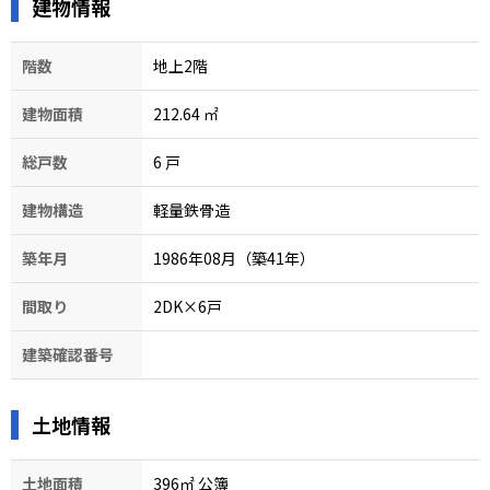
建物情報
階数
地上2階
建物面積
212.64
㎡
総戸数
6
戸
建物構造
軽量鉄骨造
築年月
1986年08月（築41年）
間取り
2DK×6戸
建築確認番号
土地情報
土地面積
396㎡ 公簿