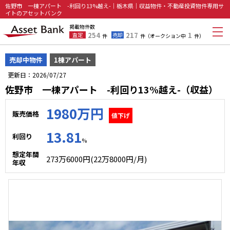
佐野市 一棟アパート -利回り13%越え-｜栃木県｜収益物件・不動産投資物件専用サ
イトのアセットバンク
掲載物件数
254
217
1
査定
売却
件
件
（オークション中
件）
売却中物件
1棟アパート
更新日：2026/07/27
佐野市 一棟アパート -利回り13%越え-（収益）
1980万円
販売価格
値下げ
13.81
利回り
%
想定年間
273万6000円(22万8000円/月)
年収