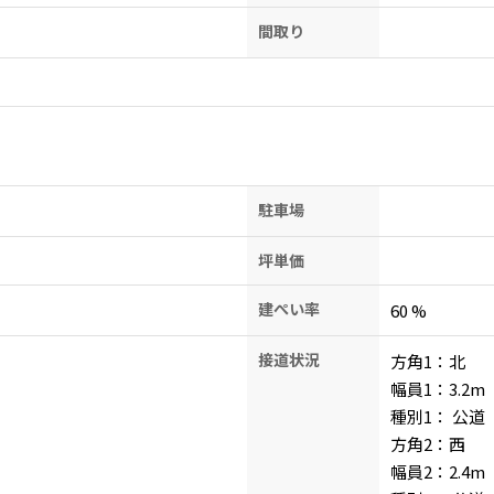
間取り
）
駐車場
坪単価
建ぺい率
60
%
接道状況
方角1：北
幅員1：3.2
m
種別1：
公道
方角2：西
幅員2：2.4
m