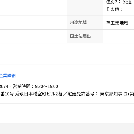
種別2：
公道
その他：
用途地域
準工業地域
国土法届出
企業詳細
2-3674／営業時間：9:30〜19:00
0号 秀永日本橋室町ビル2階 ／宅建免許番号： 東京都知事 (2) 第9