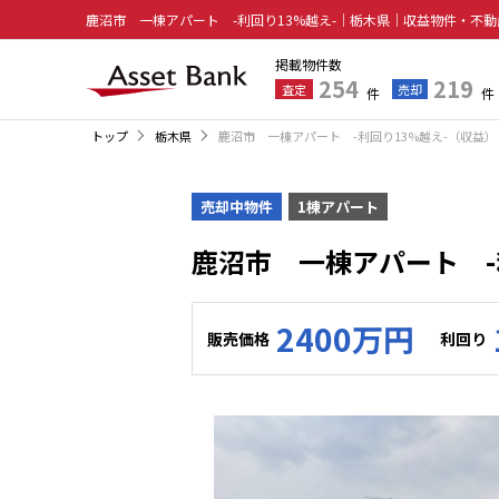
掲載物件数
254
219
査定
売却
件
件
トップ
栃木県
鹿沼市 一棟アパート -利回り13%越え-（収益）
売却中物件
1棟アパート
鹿沼市 一棟アパート -
2400万円
販売価格
利回り