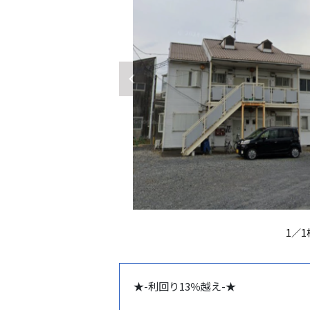
1
／
1
★-利回り13％越え-★
