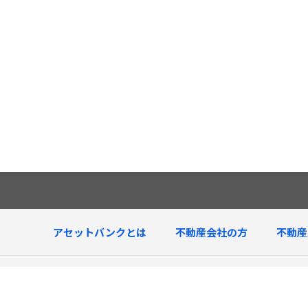
アセットバンクとは
不動産会社の方
不動産
査定中物件
1棟アパート
1棟マンション
1棟ビル・店舗
種別