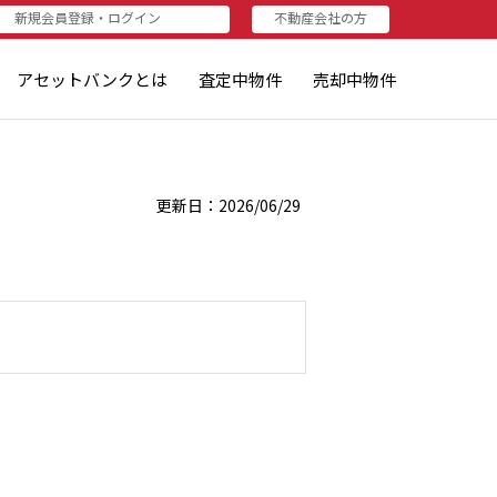
新規会員登録・ログイン
不動産会社の方
者（売りたい方・査定されたい方）
資家（買いたい方・査定したい方）
不動産会社の方
不動産会社の方
ログイン
新規登録
アセットバンクとは
査定中物件
売却中物件
更新日：2026/06/29