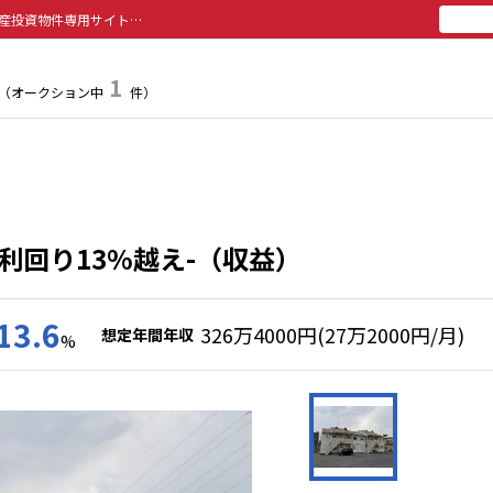
鹿沼市 一棟アパート -利回り13%越え-｜栃木県｜収益物件・不動産投資物件専用サイトのアセットバンク
所有
投
1
（オークション中
件）
利回り13%越え-（収益）
13.6
326万4000円(27万2000円/月)
想定年間年収
%