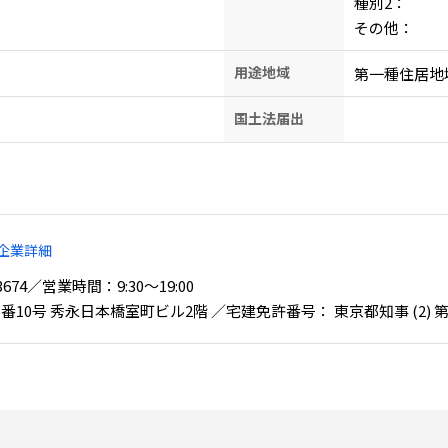
種別2：
その他：
用途地域
第一種住居地
国土法届出
企業詳細
2-3674／営業時間：9:30〜19:00
0号 秀永日本橋室町ビル2階 ／宅建免許番号： 東京都知事 (2) 第9