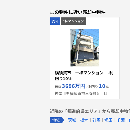
この物件に近い売却中物件
売却
1棟マンション
横須賀市 一棟マンション -利
回り10%-
3696万円
10
価格
／利回り
%
神奈川県横須賀市三春町５丁目
近隣の「都道府県エリア」から売却中物
茨城
栃木
群馬
埼玉
千葉
地域