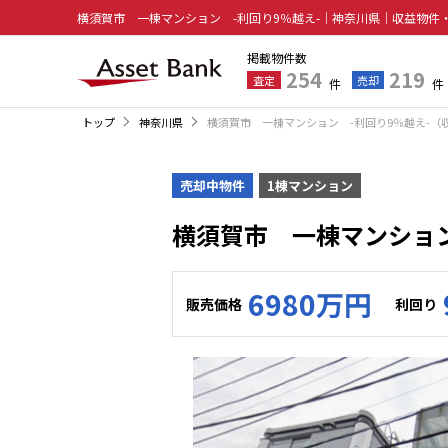
掲載物件数
254
219
査定
売却
件
件
トップ
神奈川県
横須賀市 一棟マンション -利回り9％越え-（
売却中物件
1棟マンション
横須賀市 一棟マンション
6980万円
販売価格
利回り