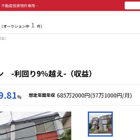
横須賀市 一棟マンション -利回り9％越え-｜神奈川県｜収益物件・不動産投資物件専用サイトのアセットバンク
所有
投
1
（オークション中
件）
収益）
 -利回り9％越え-（収益）
9.81
685万2000円(57万1000円/月)
想定年間年収
%