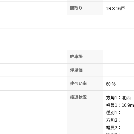
間取り
）
1R×16戸
駐車場
坪単価
建ぺい率
60
%
接道状況
方角1：北西
幅員1：10.9
m
種別1：
方角2：
幅員2：