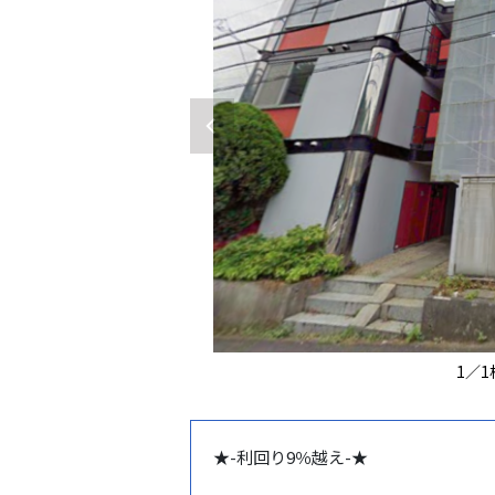
1
／
1
★-利回り9％越え-★
