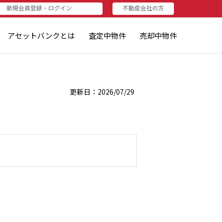
新規会員登録・ログイン
不動産会社の方
者（売りたい方・査定されたい方）
資家（買いたい方・査定したい方）
不動産会社の方
不動産会社の方
ログイン
新規登録
アセットバンクとは
査定中物件
売却中物件
更新日：2026/07/29