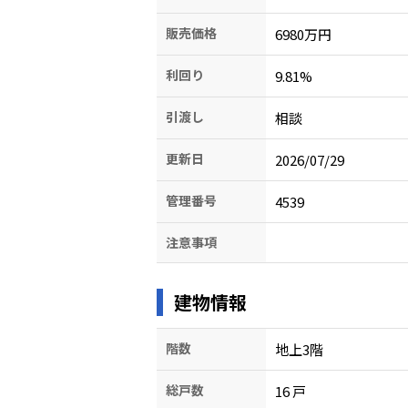
販売価格
6980万円
利回り
9.81
%
引渡し
相談
更新日
2026/07/29
管理番号
4539
注意事項
建物情報
階数
地上3階
総戸数
16
戸