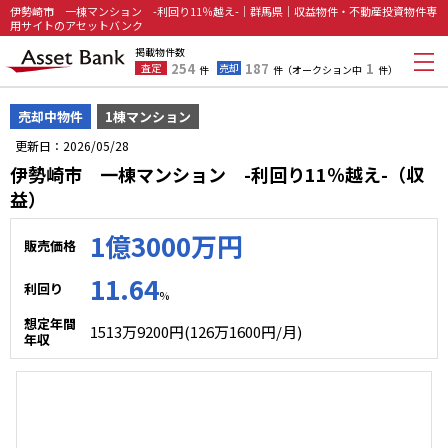
伊勢崎市 一棟マンション -利回り11％越え-｜群馬県｜収益物件・不動産投資物件専
用サイトのアセットバンク
掲載物件数
254
187
1
査定
売却
件
件
（オークション中
件）
売却中物件
1棟マンション
更新日：2026/05/28
伊勢崎市 一棟マンション -利回り11％越え-（収
益）
1億3000万円
販売価格
11.64
利回り
%
想定年間
1513万9200円(126万1600円/月)
年収