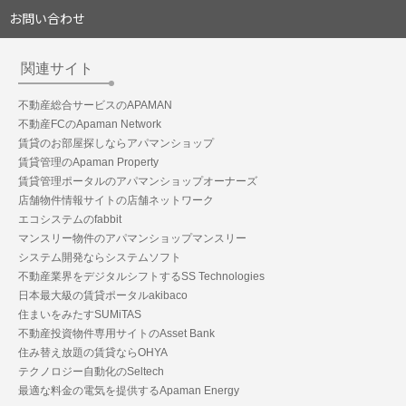
お問い合わせ
関連サイト
不動産総合サービスのAPAMAN
不動産FCのApaman Network
賃貸のお部屋探しならアパマンショップ
賃貸管理のApaman Property
賃貸管理ポータルのアパマンショップオーナーズ
店舗物件情報サイトの店舗ネットワーク
エコシステムのfabbit
マンスリー物件のアパマンショップマンスリー
システム開発ならシステムソフト
不動産業界をデジタルシフトするSS Technologies
日本最大級の賃貸ポータルakibaco
住まいをみたすSUMiTAS
不動産投資物件専用サイトのAsset Bank
住み替え放題の賃貸ならOHYA
テクノロジー自動化のSeltech
最適な料金の電気を提供するApaman Energy