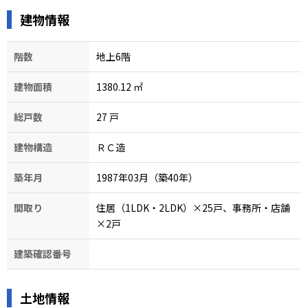
建物情報
階数
地上6階
建物面積
1380.12
㎡
総戸数
27
戸
建物構造
ＲＣ造
築年月
1987年03月（築40年）
間取り
住居（1LDK・2LDK）×25戸、事務所・店舗
×2戸
建築確認番号
土地情報