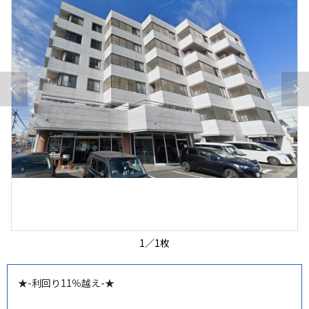
1
／
1
枚
★-利回り11％越え-★
