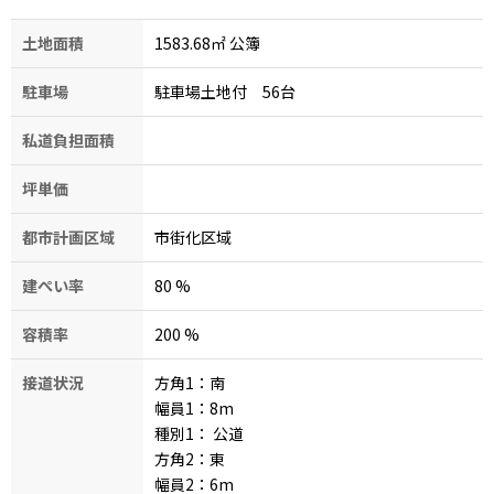
土地面積
1583.68㎡ 公簿
駐車場
駐車場土地付 56台
私道負担面積
坪単価
都市計画区域
市街化区域
建ぺい率
80
%
容積率
200
%
接道状況
方角1：南
幅員1：8
m
種別1：
公道
方角2：東
幅員2：6
m