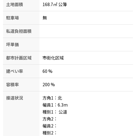
土地面積
168.7㎡ 公簿
駐車場
無
私道負担面積
坪単価
都市計画区域
市街化区域
建ぺい率
60
%
容積率
200
%
接道状況
方角1：北
幅員1：6.3
m
種別1：
公道
方角2：
幅員2：
種別2：