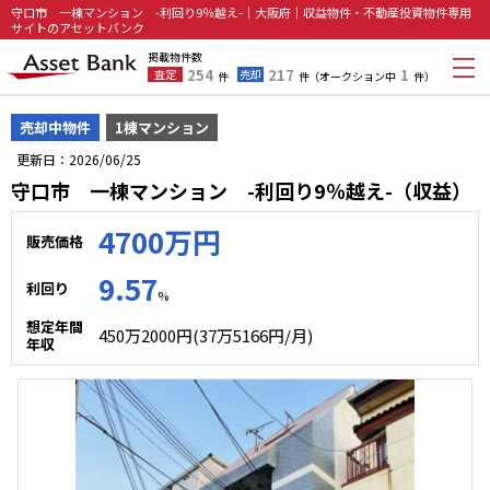
守口市 一棟マンション -利回り9％越え-｜大阪府｜収益物件・不動産投資物件専用
サイトのアセットバンク
掲載物件数
254
217
1
査定
売却
件
件
（オークション中
件）
売却中物件
1棟マンション
更新日：2026/06/25
守口市 一棟マンション -利回り9％越え-（収益）
4700万円
販売価格
9.57
利回り
%
想定年間
450万2000円(37万5166円/月)
年収