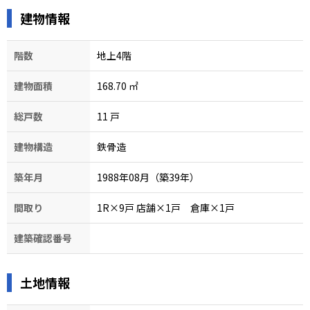
建物情報
階数
地上4階
建物面積
168.70
㎡
総戸数
11
戸
建物構造
鉄骨造
築年月
1988年08月（築39年）
間取り
1R×9戸
店舗×1戸 倉庫×1戸
建築確認番号
土地情報