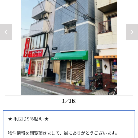
1
／
1
枚
★-利回り9％越え-★

物件情報を閲覧頂きまして、誠にありがとうございます。
