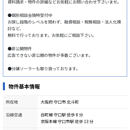
資料請求・物件の詳細などお気軽にお問い合わせ下さいませ。

●個別相談会随時受付中

お探し段階のレベルを問わず、融資相談・税務相談・法人化検
討など、

無料で行っております。お気軽にご相談下さい。

●非公開物件

広告できない非公開の物件が多数ございます。

●分譲ソーラーも取り扱っております。
物件基本情報
所在地
大阪府 守口市 北斗町
沿線交通
谷町線 守口駅 徒歩 8
分
京阪本線 守口市駅 徒歩 13
分