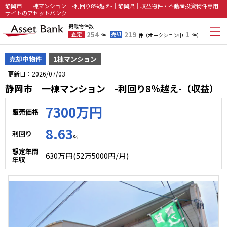
静岡市 一棟マンション -利回り8％越え-｜静岡県｜収益物件・不動産投資物件専用
サイトのアセットバンク
掲載物件数
254
219
1
査定
売却
件
件
（オークション中
件）
売却中物件
1棟マンション
更新日：2026/07/03
静岡市 一棟マンション -利回り8％越え-（収益）
7300万円
販売価格
8.63
利回り
%
想定年間
630万円(52万5000円/月)
年収