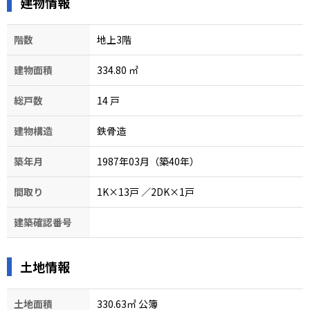
建物情報
階数
地上3階
建物面積
334.80
㎡
総戸数
14
戸
建物構造
鉄骨造
築年月
1987年03月（築40年）
間取り
1K×13戸
／2DK×1戸
建築確認番号
土地情報
土地面積
330.63㎡ 公簿