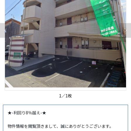
1
／
1
枚
★-利回り8％越え-★

物件情報を閲覧頂きまして、誠にありがとうございます。
