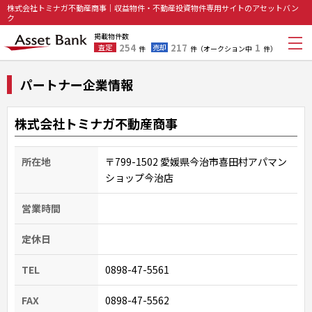
株式会社トミナガ不動産商事｜収益物件・不動産投資物件専用サイトのアセットバン
ク
掲載物件数
254
217
1
査定
売却
件
件
（オークション中
件）
パートナー企業情報
株式会社トミナガ不動産商事
所在地
〒799-1502 愛媛県今治市喜田村アパマン
ショップ今治店
営業時間
定休日
TEL
0898-47-5561
FAX
0898-47-5562