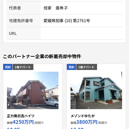
代表者
母家 亜希子
宅建免許番号
愛媛県知事 (10) 第2761号
URL
このパートナー企業の新着売却中物件
売却
1棟アパート
売却
1棟アパート
正力南日吉ハイツ
メゾンドゆたか
4250万円
3800万円
価格
/利回り
価格
/利回り