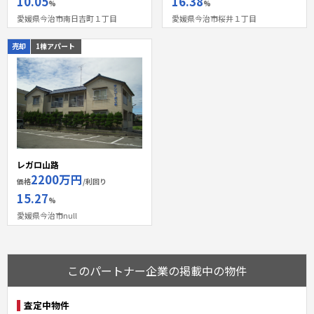
10.05
16.38
%
%
愛媛県今治市南日吉町１丁目
愛媛県今治市桜井１丁目
売却
1棟アパート
レガロ山路
2200万円
価格
/利回り
15.27
%
愛媛県今治市null
このパートナー企業の掲載中の物件
査定中物件