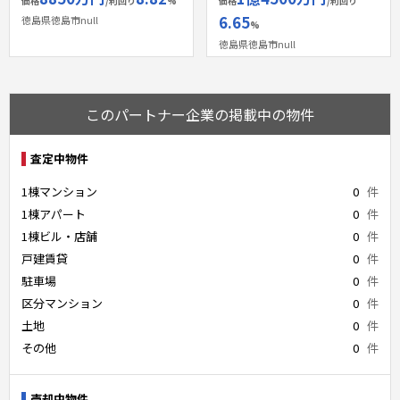
価格
/利回り
%
価格
/利回り
6.65
徳島県徳島市null
%
徳島県徳島市null
このパートナー企業の掲載中の物件
査定中物件
1棟マンション
0
件
1棟アパート
0
件
1棟ビル・店舗
0
件
戸建賃貸
0
件
駐車場
0
件
区分マンション
0
件
土地
0
件
その他
0
件
売却中物件