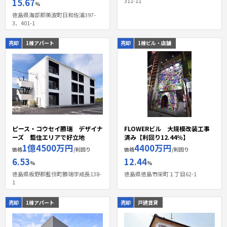
15.67
311-11
%
徳島県海部郡美波町日和佐浦397-
3、401-1
売却
1棟アパート
売却
1棟ビル・店舗
ピース・コウセイ勝瑞 デザイナ
FLOWERビル 大規模改装工事
ーズ 藍住エリアで好立地
済み【利回り12.44％】
1億4500万円
4400万円
価格
/利回り
価格
/利回り
6.53
12.44
%
%
徳島県板野郡藍住町勝瑞字成長138-
徳島県徳島市栄町１丁目62-1
1
売却
1棟アパート
売却
戸建賃貸