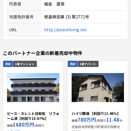
代表者
堀金 建吾
宅建免許番号
徳島県知事 (3) 第2771号
URL
http://peaceliving.net
このパートナー企業の新着売却中物件
売却
1棟マンション
売却
1棟アパート
ピース・カレント日和佐 リフォ
ハイツ勝瑞 【利回り11.48％】
ーム済【利回り15.67%】
780万円
11.48
価格
/利回り
%
1680万円
価格
/利回り
徳島県板野郡藍住町勝瑞字西勝地