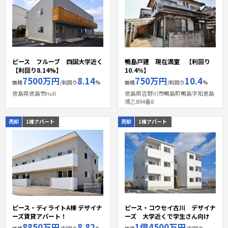
ピース フルーブ 四国大学近く
鴨島戸建 現在満室 【利回り
【利回り8.14%】
10.4％】
7500万円
8.14
750万円
10.4
価格
/利回り
%
価格
/利回り
%
徳島県徳島市null
徳島県吉野川市鴨島町鴨島字知恵島
境乙894番8
売却
1棟アパート
売却
1棟アパート
ピース・ディライトA棟 デザイナ
ピース・コウセイ古川 デザイナ
ーズ賃貸アパート！
ーズ 大学近くで学生さん向け
8850万円
8.82
1億4500万円