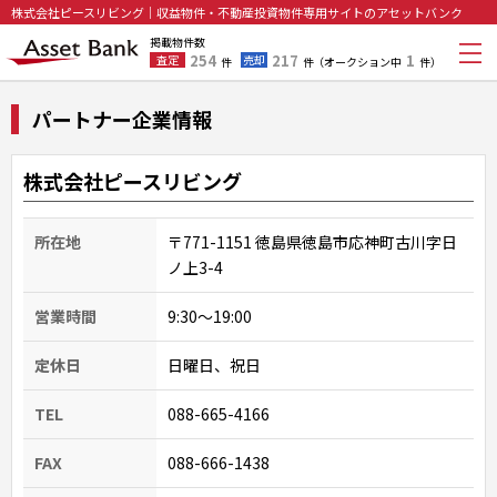
株式会社ピースリビング｜収益物件・不動産投資物件専用サイトのアセットバンク
掲載物件数
254
217
1
査定
売却
件
件
（オークション中
件）
パートナー企業情報
株式会社ピースリビング
所在地
〒771-1151 徳島県徳島市応神町古川字日
ノ上3-4
営業時間
9:30〜19:00
定休日
日曜日、祝日
TEL
088-665-4166
FAX
088-666-1438