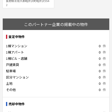
長野県北佐久郡軽井沢町軽井沢554-
2
このパートナー企業の掲載中の物件
査定中物件
1棟マンション
0
件
1棟アパート
0
件
1棟ビル・店舗
0
件
戸建賃貸
0
件
駐車場
0
件
区分マンション
0
件
土地
0
件
その他
0
件
売却中物件