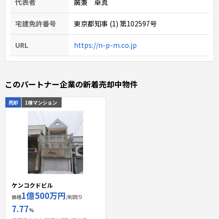
代表者
廣兼 卓真
宅建免許番号
東京都知事 (1) 第102597号
URL
https://n-p-m.co.jp
このパートナー企業の新着売却中物件
売却
1棟マンション
ケンコクドビル
1億500万円
価格
/利回り
7.77
%