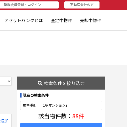
新規会員登録・ログイン
不動産会社の方
者（売りたい方・査定されたい方）
資家（買いたい方・査定したい方）
不動産会社の方
不動産会社の方
ログイン
新規登録
アセットバンクとは
査定中物件
売却中物件
検索条件を絞り込む
現在の検索条件
物件種別：「1棟マンション」 |
該当物件数：
88件
に追加