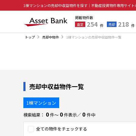
1棟マンションの売却中収益物件を探す｜不動産投資物件専用サイト
掲載物件数
254
218
査定
売却
件
件
トップ
売却中物件
1棟マンションの売却中収益物件一覧
売却中収益物件一覧
1棟マンション
0
0
0
検索結果：
件〜
件表示／
件中
全ての物件をチェックする