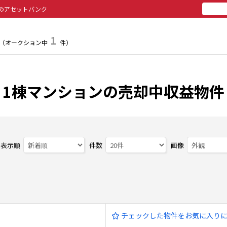
のアセットバンク
所有
投
1
（オークション中
件）
1棟マンションの売却中収益物件
表示順
件数
画像
チェックした物件をお気に入り