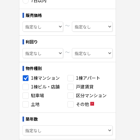
7日以内
販売価格
〜
利回り
〜
物件種別
1棟マンション
1棟アパート
1棟ビル・店舗
戸建賃貸
駐車場
区分マンション
土地
その他
築年数