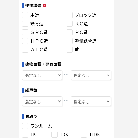
建物構造
木造
ブロック造
鉄骨造
ＲＣ造
ＳＲＣ造
ＰＣ造
ＨＰＣ造
軽量鉄骨造
ＡＬＣ造
他
建物面積・専有面積
〜
総戸数
〜
間取り
ワンルーム
1K
1DK
1LDK