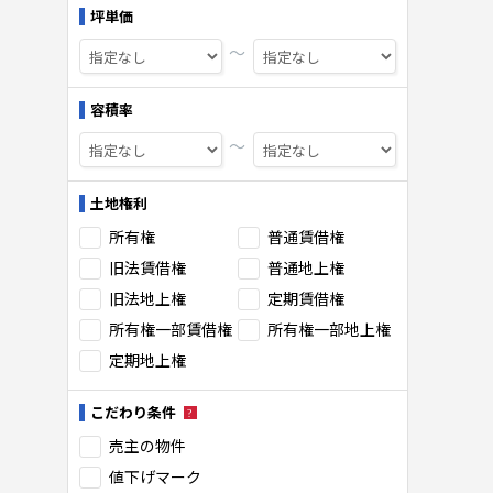
坪単価
〜
容積率
〜
土地権利
所有権
普通賃借権
旧法賃借権
普通地上権
旧法地上権
定期賃借権
所有権一部賃借権
所有権一部地上権
定期地上権
こだわり条件
売主の物件
値下げマーク