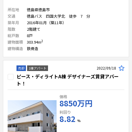
所在地
徳島県徳島市
交通
徳島バス 四国大学北 徒歩 7 分
築年月
2016年01月（築11年）
階数
2
階建て
総戸数
8
戸
2
建物面積
303.94
m
建物構造
鉄骨造
2022/09/18
売却
1棟アパート
ピース・ディライトA棟 デザイナーズ賃貸アパー
ト！
価格
8850万円
利回り
8.82
%