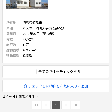
所在地
徳島県徳島市
交通
バス停：四国大学前 徒歩5分
築年月
2017年02月（築10年）
階数
3
階建て
総戸数
12
戸
2
建物面積
469.71
m
建物構造
鉄骨造
全ての物件をチェックする
チェックした物件をお気に入りに追加
1
4
4
件〜
件表示／
件中
1