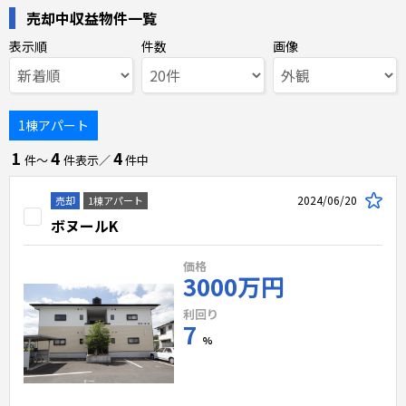
売却中収益物件一覧
表示順
件数
画像
1棟アパート
1
4
4
件〜
件表示／
件中
2024/06/20
売却
1棟アパート
ボヌールK
価格
3000万円
利回り
7
%