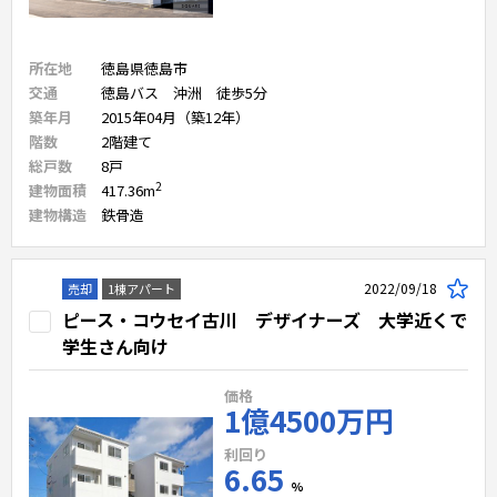
所在地
徳島県徳島市
交通
徳島バス 沖洲 徒歩5分
築年月
2015年04月（築12年）
階数
2
階建て
総戸数
8
戸
2
建物面積
417.36
m
建物構造
鉄骨造
2022/09/18
売却
1棟アパート
ピース・コウセイ古川 デザイナーズ 大学近くで
学生さん向け
価格
1億4500万円
利回り
6.65
%