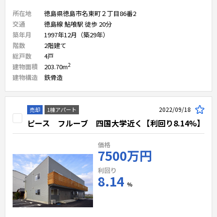
所在地
徳島県徳島市名東町２丁目86番2
交通
徳島線 鮎喰駅 徒歩 20分
築年月
1997年12月（築29年）
階数
2
階建て
総戸数
4
戸
2
建物面積
203.70
m
建物構造
鉄骨造
2022/09/18
売却
1棟アパート
ピース フルーブ 四国大学近く【利回り8.14%】
価格
7500万円
利回り
8.14
%