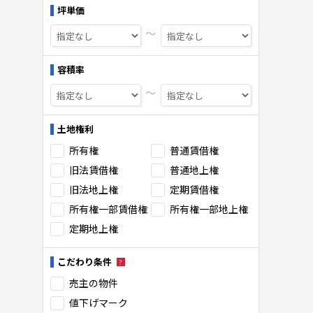
坪単価
〜
容積率
〜
土地権利
所有権
普通賃借権
旧法賃借権
普通地上権
旧法地上権
定期賃借権
所有権一部賃借権
所有権一部地上権
定期地上権
こだわり条件
売主の物件
値下げマーク