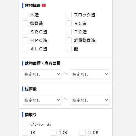
建物構造
木造
ブロック造
鉄骨造
ＲＣ造
ＳＲＣ造
ＰＣ造
ＨＰＣ造
軽量鉄骨造
ＡＬＣ造
他
建物面積・専有面積
〜
総戸数
〜
間取り
ワンルーム
1K
1DK
1LDK