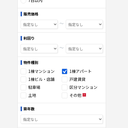
7日以内
販売価格
〜
利回り
〜
物件種別
1棟マンション
1棟アパート
1棟ビル・店舗
戸建賃貸
駐車場
区分マンション
土地
その他
築年数