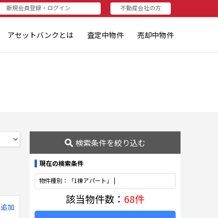
新規会員登録・ログイン
不動産会社の方
者（売りたい方・査定されたい方）
資家（買いたい方・査定したい方）
不動産会社の方
不動産会社の方
ログイン
新規登録
アセットバンクとは
査定中物件
売却中物件
検索条件を絞り込む
現在の検索条件
物件種別：「1棟アパート」 |
該当物件数：
68件
に追加