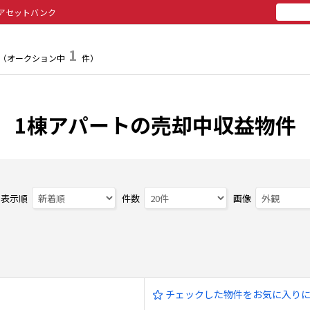
アセットバンク
所有
投
1
（オークション中
件）
1棟アパートの売却中収益物件
表示順
件数
画像
チェックした物件をお気に入り