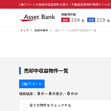
1棟アパートの売却中収益物件を探す｜不動産投資物件専用サイトの
掲載物件数
254
219
査定
売却
件
件
トップ
売却中物件
1棟アパートの売却中収益物件一覧
売却中収益物件一覧
1棟アパート
0
0
0
検索結果：
件〜
件表示／
件中
全ての物件をチェックする