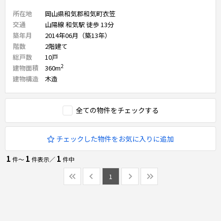
所在地
岡山県和気郡和気町衣笠
交通
山陽線 和気駅 徒歩 13分
築年月
2014年06月（築13年）
階数
2
階建て
総戸数
10
戸
2
建物面積
360
m
建物構造
木造
全ての物件をチェックする
チェックした物件をお気に入りに追加
1
1
1
件〜
件表示／
件中
1