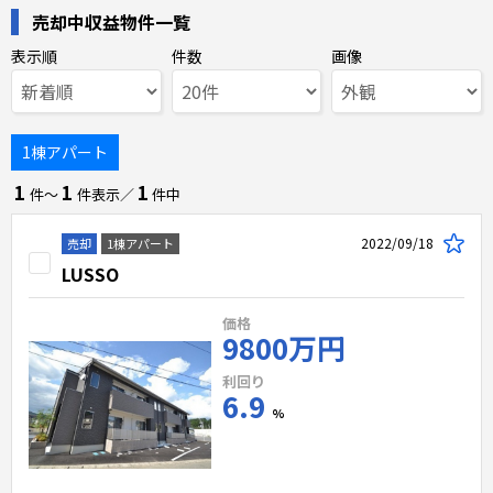
売却中収益物件一覧
表示順
件数
画像
1棟アパート
1
1
1
件〜
件表示／
件中
2022/09/18
売却
1棟アパート
LUSSO
価格
9800万円
利回り
6.9
%