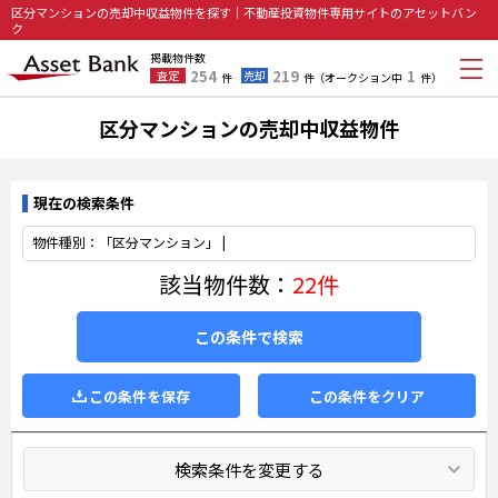
区分マンションの売却中収益物件を探す｜不動産投資物件専用サイトのアセットバン
ク
掲載物件数
254
219
1
査定
売却
件
件
（オークション中
件）
区分マンションの売却中収益物件
現在の検索条件
物件種別：「区分マンション」 |
該当物件数：
22件
この条件で検索
この条件を保存
この条件をクリア
検索条件を変更する