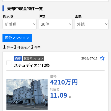
売却中収益物件一覧
表示順
件数
画像
区分マンション
1
2
2
件〜
件表示／
件中
2026/07/16
売却
区分マンション
ステュディオ北12条
価格
4210万円
利回り
11.09
%