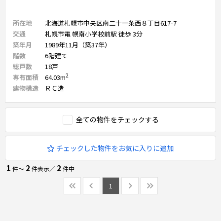
所在地
北海道札幌市中央区南二十一条西８丁目617-7
交通
札幌市電 幌南小学校前駅 徒歩 3分
築年月
1989年11月（築37年）
階数
6
階建て
総戸数
18
戸
2
専有面積
64.03
m
建物構造
ＲＣ造
全ての物件をチェックする
チェックした物件をお気に入りに追加
1
2
2
件〜
件表示／
件中
1