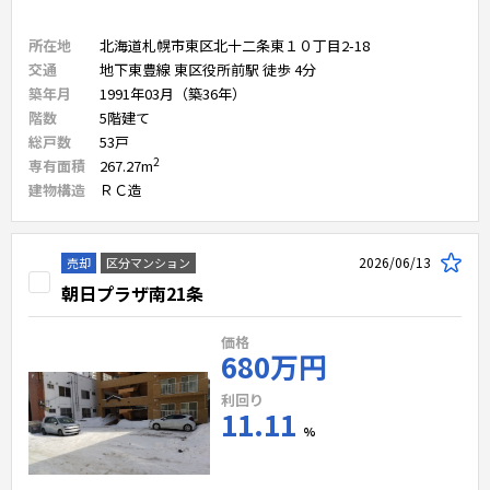
所在地
北海道札幌市東区北十二条東１０丁目2-18
交通
地下東豊線 東区役所前駅 徒歩 4分
築年月
1991年03月（築36年）
階数
5
階建て
総戸数
53
戸
2
専有面積
267.27
m
建物構造
ＲＣ造
2026/06/13
売却
区分マンション
朝日プラザ南21条
価格
680万円
利回り
11.11
%