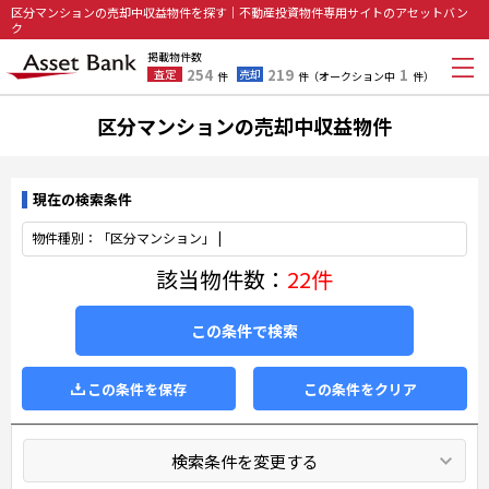
区分マンションの売却中収益物件を探す｜不動産投資物件専用サイトのアセットバン
ク
掲載物件数
254
219
1
査定
売却
件
件
（オークション中
件）
区分マンションの売却中収益物件
現在の検索条件
物件種別：「区分マンション」 |
該当物件数：
22件
この条件で検索
この条件を保存
この条件をクリア
検索条件を変更する