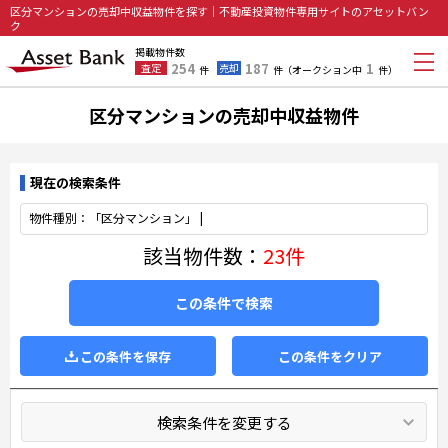
区分マンションの売却中収益物件を探す｜不動産投資物件専用サイトのアセットバン
ク
掲載物件数
254
187
1
査定
売却
件
件
（オークション中
件）
区分マンションの売却中収益物件
現在の検索条件
物件種別：「区分マンション」 |
該当物件数：
23件
この条件で検索
この条件を保存
この条件をクリア
検索条件を変更する