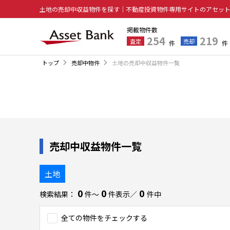
土地の売却中収益物件を探す｜不動産投資物件専用サイトのアセッ
掲載物件数
254
219
査定
売却
件
件
トップ
売却中物件
土地の売却中収益物件一覧
売却中収益物件一覧
土地
0
0
0
検索結果：
件〜
件表示／
件中
全ての物件をチェックする