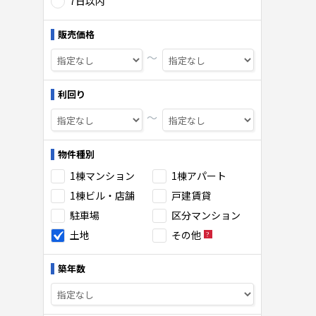
7日以内
販売価格
〜
利回り
〜
物件種別
1棟マンション
1棟アパート
1棟ビル・店舗
戸建賃貸
駐車場
区分マンション
土地
その他
築年数