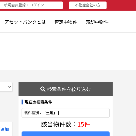
新規会員登録・ログイン
不動産会社の方
者（売りたい方・査定されたい方）
資家（買いたい方・査定したい方）
不動産会社の方
不動産会社の方
ログイン
新規登録
アセットバンクとは
査定中物件
売却中物件
検索条件を絞り込む
現在の検索条件
物件種別：「土地」 |
該当物件数：
15件
に追加