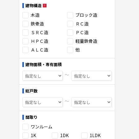
建物構造
木造
ブロック造
鉄骨造
ＲＣ造
ＳＲＣ造
ＰＣ造
ＨＰＣ造
軽量鉄骨造
ＡＬＣ造
他
建物面積・専有面積
〜
総戸数
〜
間取り
ワンルーム
1K
1DK
1LDK