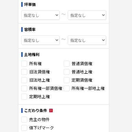
坪単価
〜
容積率
〜
土地権利
所有権
普通賃借権
旧法賃借権
普通地上権
旧法地上権
定期賃借権
所有権一部賃借権
所有権一部地上権
定期地上権
こだわり条件
売主の物件
値下げマーク