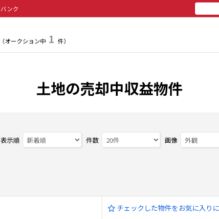
トバンク
所有
投
1
（オークション中
件）
土地の売却中収益物件
表示順
件数
画像
チェックした物件をお気に入り