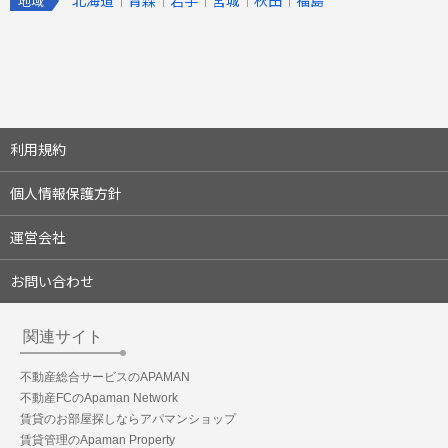
北海道
青森
岩手
宮城
秋田
福島
地域
利用規約
個人情報保護方針
運営会社
お問い合わせ
関連サイト
不動産総合サービスのAPAMAN
不動産FCのApaman Network
賃貸のお部屋探しならアパマンショップ
賃貸管理のApaman Property