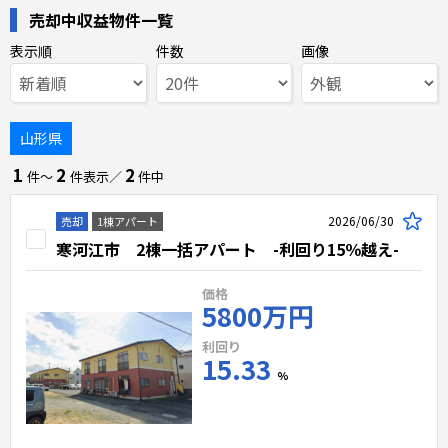
売却中収益物件一覧
表示順
件数
画像
山形県
1
2
2
件〜
件表示／
件中
2026/06/30
売却
1棟アパート
寒河江市 2棟一括アパート -利回り15％越え-
価格
5800万円
利回り
15.33
%