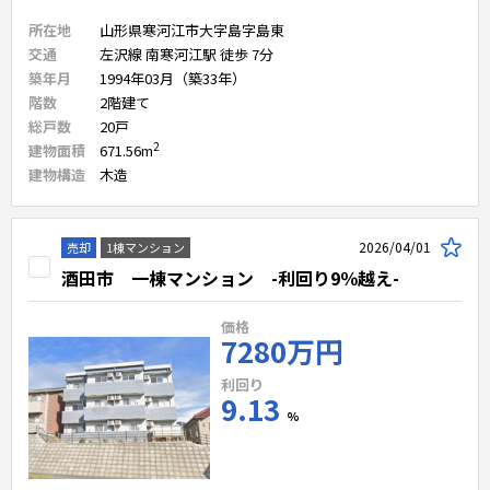
所在地
山形県寒河江市大字島字島東
交通
左沢線 南寒河江駅 徒歩 7分
築年月
1994年03月（築33年）
階数
2
階建て
総戸数
20
戸
2
建物面積
671.56
m
建物構造
木造
2026/04/01
売却
1棟マンション
酒田市 一棟マンション -利回り9％越え-
価格
7280万円
利回り
9.13
%