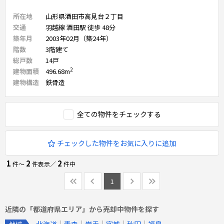
所在地
山形県酒田市高見台２丁目
交通
羽越線 酒田駅 徒歩 48分
築年月
2003年02月（築24年）
階数
3
階建て
総戸数
14
戸
2
建物面積
496.68
m
建物構造
鉄骨造
全ての物件をチェックする
チェックした物件をお気に入りに追加
1
2
2
件〜
件表示／
件中
1
近隣の「都道府県エリア」から売却中物件を探す