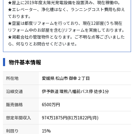
★屋上に2019年度太陽光発電設備を設置済み、現在稼働中。

★エレベーター、浄化槽はなく、ランニングコスト費用も抑え
ております。

★空室は都度リフォームを行っており、現在12部屋(うち現在
リフォーム中のお部屋を含む)リフォームを実施しております。

★掲載会社の管理物件となります。ご不明な点等ございました
ら、何なりとお問合せくださいませ。
物件基本情報
所在地
愛媛県 松山市 御幸２丁目
沿線交通
伊予鉄道 環熊八幡前バス停 徒歩1分
販売価格
6500万円
想定年間収入
974万1875円(81万1822円/月)
利回り
15
%