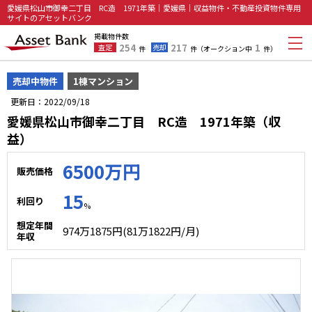
愛媛県松山市御幸二丁目 RC造 1971年築｜愛媛県｜収益物件・不動産投資物件専用
サイトのアセットバンク
掲載物件数
254
217
1
査定
売却
件
件
（オークション中
件）
売却中物件
1棟マンション
更新日：2022/09/18
愛媛県松山市御幸二丁目 RC造 1971年築（収
益）
6500万円
販売価格
15
利回り
%
想定年間
974万1875円(81万1822円/月)
年収