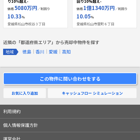
り10％越え-
回り10%越え-
5080万円
1億1340万円
価格
／利回り
価格
／利回り
10.33
10.05
%
%
愛媛県松山市祝谷３丁目
愛媛県松山市萱町６丁目
近隣の「都道府県エリア」から売却中物件を探す
徳島
香川
愛媛
高知
地域
この物件に問い合わせをする
お気に入り追加
キャッシュフロー
シミュレーション
利用規約
個人情報保護方針
運営会社