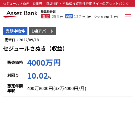
セジュールさぬき｜香川県｜収益物件・不動産投資物件専用サイトのアセットバンク
掲載物件数
254
187
1
査定
売却
件
件
（オークション中
件）
売却中物件
1棟アパート
更新日：2022/09/18
セジュールさぬき（収益）
4000万円
販売価格
10.02
利回り
%
想定年間
400万8000円(33万4000円/月)
年収