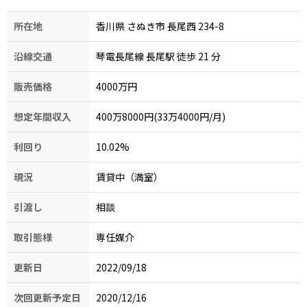
所在地
香川県 さぬき市 長尾西 234-8
沿線交通
琴電長尾線 長尾駅 徒歩 21
分
販売価格
4000万円
想定年間収入
400万8000円(33万4000円/月)
利回り
10.02
%
現況
賃貸中（満室）
引渡し
相談
取引態様
専任媒介
更新日
2022/09/18
次回更新予定日
2020/12/16