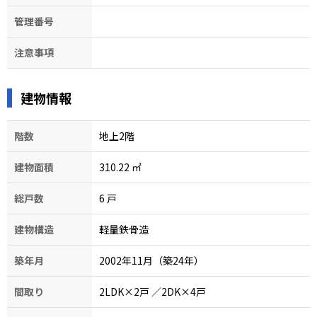
管理番号
注意事項
建物情報
階数
地上2階
建物面積
310.22
㎡
総戸数
6
戸
建物構造
軽量鉄骨造
築年月
2002年11月（築24年）
間取り
2LDK×2戸
／2DK×4戸