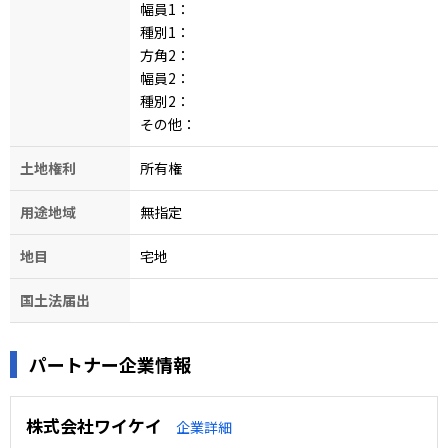
幅員1：
種別1：
方角2：
幅員2：
種別2：
その他：
土地権利
所有権
用途地域
無指定
地目
宅地
国土法届出
パートナー企業情報
株式会社ワイケイ
企業詳細