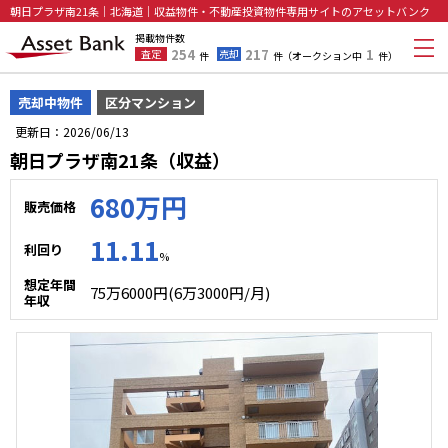
朝日プラザ南21条｜北海道｜収益物件・不動産投資物件専用サイトのアセットバンク
掲載物件数
254
217
1
査定
売却
件
件
（オークション中
件）
売却中物件
区分マンション
更新日：2026/06/13
朝日プラザ南21条（収益）
680万円
販売価格
11.11
利回り
%
想定年間
75万6000円(6万3000円/月)
年収