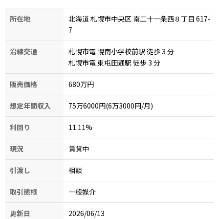
所在地
北海道 札幌市中央区 南二十一条西８丁目 617-
7
沿線交通
札幌市電 幌南小学校前駅 徒歩 3
分
札幌市電 東屯田通駅 徒歩 3
分
販売価格
680万円
想定年間収入
75万6000円(6万3000円/月)
利回り
11.11
%
現況
賃貸中
引渡し
相談
取引態様
一般媒介
更新日
2026/06/13