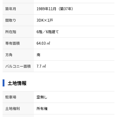
築年月
1989年11月（築37年）
間取り
3DK×1戸
所在階
6階／6階建て
専有面積
64.03
㎡
方角
南
バルコニー面積
7.7
㎡
土地情報
駐車場
空無し
土地権利
所有権