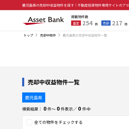
鹿児島県の売却中収益物件を探す｜不動産投資物件専用サイトのア
掲載物件数
254
217
査定
売却
件
件
トップ
売却中物件
鹿児島県の売却中収益物件一覧
売却中収益物件一覧
鹿児島県
0
0
0
検索結果：
件〜
件表示／
件中
全ての物件をチェックする