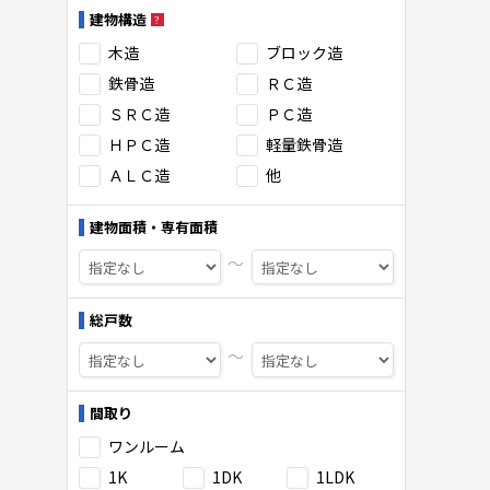
建物構造
木造
ブロック造
鉄骨造
ＲＣ造
ＳＲＣ造
ＰＣ造
ＨＰＣ造
軽量鉄骨造
ＡＬＣ造
他
建物面積・専有面積
〜
総戸数
〜
間取り
ワンルーム
1K
1DK
1LDK