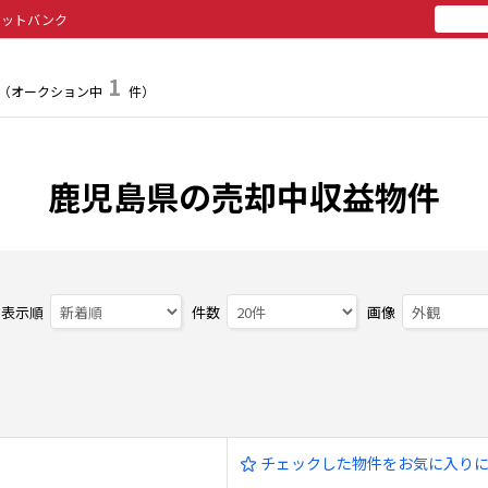
セットバンク
所有
投
1
（オークション中
件）
鹿児島県の売却中収益物件
表示順
件数
画像
チェックした物件をお気に入り