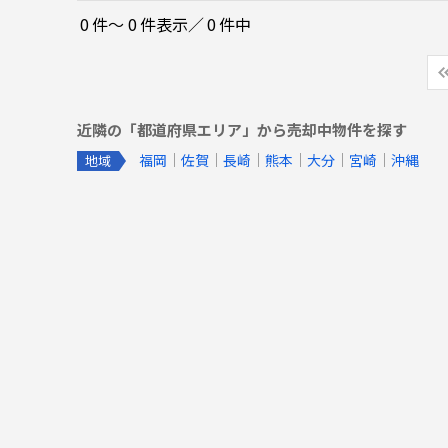
0
件〜
0
件表示／
0
件中
近隣の「都道府県エリア」から売却中物件を探す
福岡
佐賀
長崎
熊本
大分
宮崎
沖縄
地域