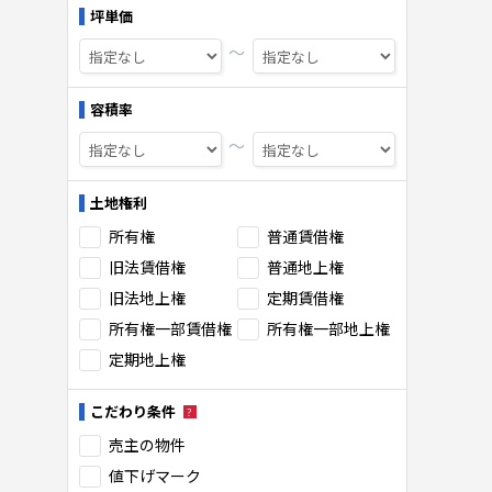
坪単価
〜
容積率
〜
土地権利
所有権
普通賃借権
旧法賃借権
普通地上権
旧法地上権
定期賃借権
所有権一部賃借権
所有権一部地上権
定期地上権
こだわり条件
売主の物件
値下げマーク