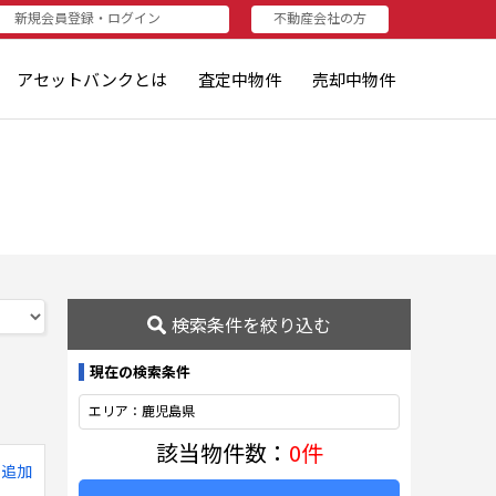
新規会員登録・ログイン
不動産会社の方
者（売りたい方・査定されたい方）
資家（買いたい方・査定したい方）
不動産会社の方
不動産会社の方
ログイン
新規登録
アセットバンクとは
査定中物件
売却中物件
検索条件を絞り込む
現在の検索条件
エリア：鹿児島県
該当物件数：
0件
に追加